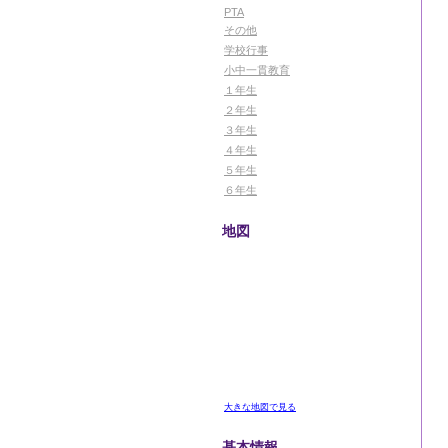
PTA
その他
学校行事
小中一貫教育
１年生
２年生
３年生
４年生
５年生
６年生
地図
大きな地図で見る
基本情報