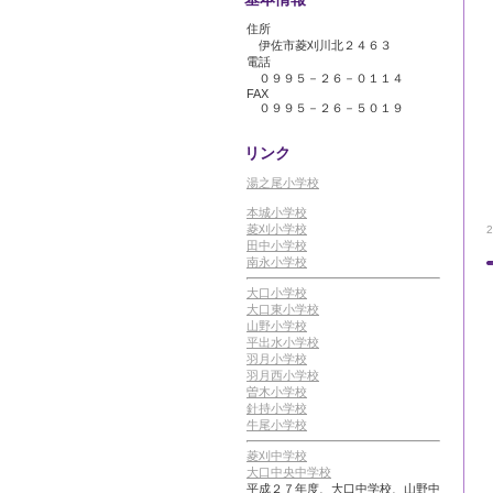
住所
伊佐市菱刈川北２４６３
電話
０９９５－２６－０１１４
FAX
０９９５－２６－５０１９
リンク
湯之尾小学校
本城小学校
菱刈小学校
田中小学校
南永小学校
大口小学校
大口東小学校
山野小学校
平出水小学校
羽月小学校
羽月西小学校
曽木小学校
針持小学校
牛尾小学校
菱刈中学校
大口中央中学校
平成２７年度、大口中学校、山野中