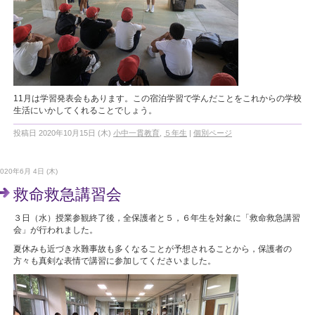
11月は学習発表会もあります。この宿泊学習で学んだことをこれからの学校
生活にいかしてくれることでしょう。
投稿日 2020年10月15日 (木)
小中一貫教育
,
５年生
|
個別ページ
2020年6月 4日 (木)
救命救急講習会
３日（水）授業参観終了後，全保護者と５，６年生を対象に「救命救急講習
会」が行われました。
夏休みも近づき水難事故も多くなることが予想されることから，保護者の
方々も真剣な表情で講習に参加してくださいました。