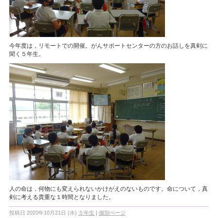
今年度は，リモートでの開催。がんサポートセンターの方のお話しを真剣に
聞く５年生。
人の命は，何物にも変えられないかけがえのないものです。命について，真
剣に考える貴重な１時間となりました。
投稿日 2020年10月21日 (水)
５年生
|
個別ページ