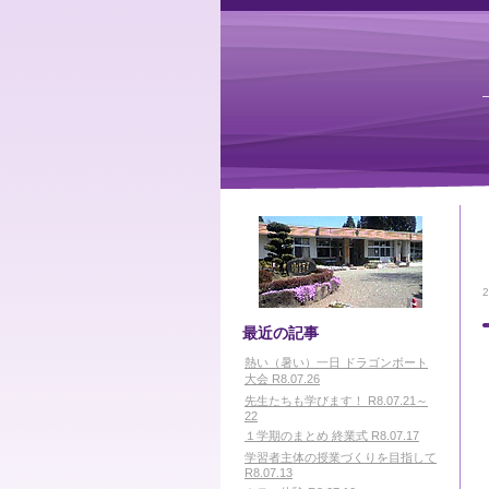
最近の記事
熱い（暑い）一日 ドラゴンボート
大会 R8.07.26
先生たちも学びます！ R8.07.21～
22
１学期のまとめ 終業式 R8.07.17
学習者主体の授業づくりを目指して
R8.07.13