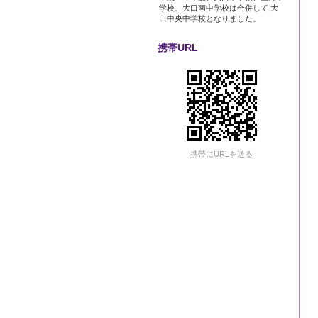
学校、大口南中学校は合併して 大
口中央中学校となりました。
携帯URL
携帯にURLを送る