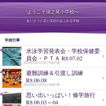
ようこそ湯之尾小学校へ
あいさつと花と笑顔のあふれる学校
学校行事
水泳学習発表会・学校保健委
員会・ＰＴＡ R8.07.02
2026/07/24 13:35
学校行事
避難訓練＆引渡し訓練
R8.06.08
2026/06/17 08:44
学校行事
思い出いっぱい！修学旅行
R8.06.03～04