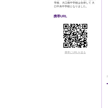
学校、大口南中学校は合併して 大
口中央中学校となりました。
携帯URL
携帯にURLを送る