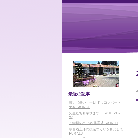
最近の記事
熱い（暑い）一日 ドラゴンボート
大会 R8.07.26
先生たちも学びます！ R8.07.21～
22
１学期のまとめ 終業式 R8.07.17
学習者主体の授業づくりを目指して
R8.07.13