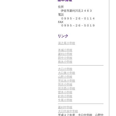
住所
伊佐市菱刈川北２４６３
電話
０９９５－２６－０１１４
FAX
０９９５－２６－５０１９
リンク
湯之尾小学校
本城小学校
菱刈小学校
田中小学校
南永小学校
大口小学校
大口東小学校
山野小学校
平出水小学校
羽月小学校
羽月西小学校
曽木小学校
針持小学校
牛尾小学校
菱刈中学校
大口中央中学校
平成２７年度、大口中学校、山野中