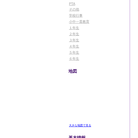
PTA
その他
学校行事
小中一貫教育
１年生
２年生
３年生
４年生
５年生
６年生
地図
大きな地図で見る
基本情報