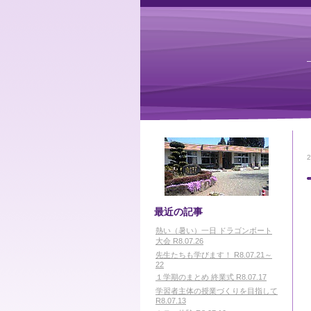
最近の記事
熱い（暑い）一日 ドラゴンボート
大会 R8.07.26
先生たちも学びます！ R8.07.21～
22
１学期のまとめ 終業式 R8.07.17
学習者主体の授業づくりを目指して
R8.07.13