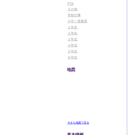
PTA
その他
学校行事
小中一貫教育
１年生
２年生
３年生
４年生
５年生
６年生
地図
大きな地図で見る
基本情報