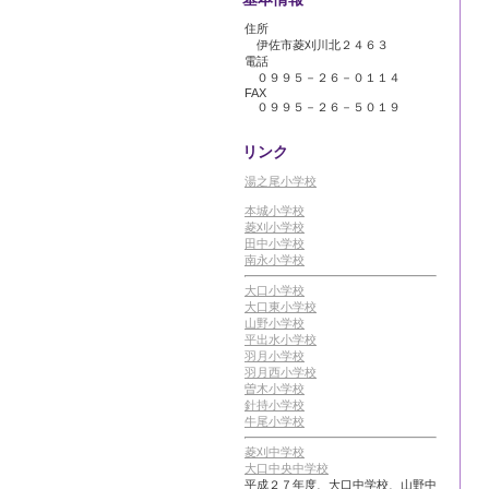
住所
伊佐市菱刈川北２４６３
電話
０９９５－２６－０１１４
FAX
０９９５－２６－５０１９
リンク
湯之尾小学校
本城小学校
菱刈小学校
田中小学校
南永小学校
大口小学校
大口東小学校
山野小学校
平出水小学校
羽月小学校
羽月西小学校
曽木小学校
針持小学校
牛尾小学校
菱刈中学校
大口中央中学校
平成２７年度、大口中学校、山野中