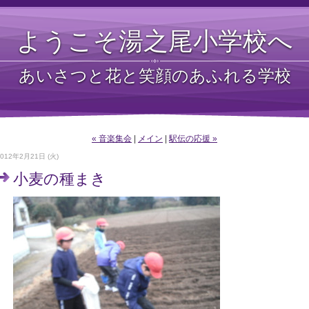
ようこそ湯之尾小学校へ
あいさつと花と笑顔のあふれる学校
« 音楽集会
|
メイン
|
駅伝の応援 »
2012年2月21日 (火)
小麦の種まき