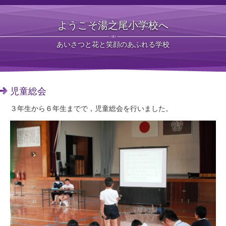
ようこそ湯之尾小学校へ
あいさつと花と笑顔のあふれる学校
児童総会
３年生から６年生までで，児童総会を行いました。