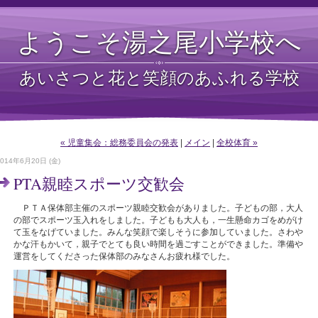
ようこそ湯之尾小学校へ
あいさつと花と笑顔のあふれる学校
« 児童集会：総務委員会の発表
|
メイン
|
全校体育 »
2014年6月20日 (金)
PTA親睦スポーツ交歓会
ＰＴＡ保体部主催のスポーツ親睦交歓会がありました。子どもの部，大人
の部でスポーツ玉入れをしました。子どもも大人も，一生懸命カゴをめがけ
て玉をなげていました。みんな笑顔で楽しそうに参加していました。さわや
かな汗もかいて，親子でとても良い時間を過ごすことができました。準備や
運営をしてくださった保体部のみなさんお疲れ様でした。