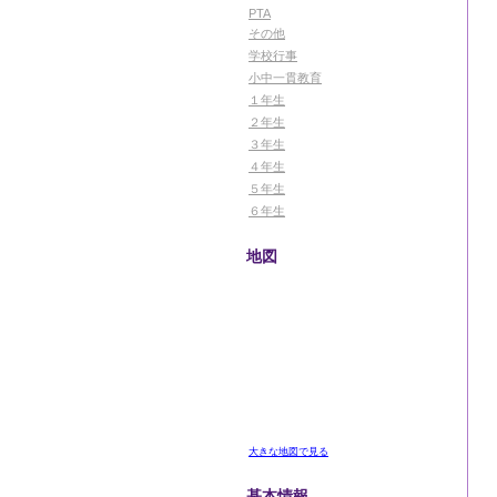
PTA
その他
学校行事
小中一貫教育
１年生
２年生
３年生
４年生
５年生
６年生
地図
大きな地図で見る
基本情報