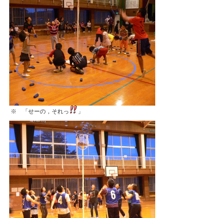
※ 「せーの，それっ
」