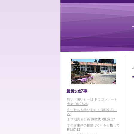
最近の記事
熱い（暑い）一日 ドラゴンボート
大会 R8.07.26
先生たちも学びます！ R8.07.21～
22
１学期のまとめ 終業式 R8.07.17
学習者主体の授業づくりを目指して
R8.07.13