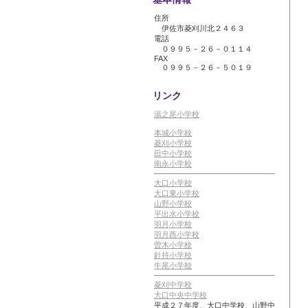
住所
伊佐市菱刈川北２４６３
電話
０９９５－２６－０１１４
FAX
０９９５－２６－５０１９
リンク
湯之尾小学校
本城小学校
菱刈小学校
田中小学校
南永小学校
大口小学校
大口東小学校
山野小学校
平出水小学校
羽月小学校
羽月西小学校
曽木小学校
針持小学校
牛尾小学校
菱刈中学校
大口中央中学校
平成２７年度、大口中学校、山野中