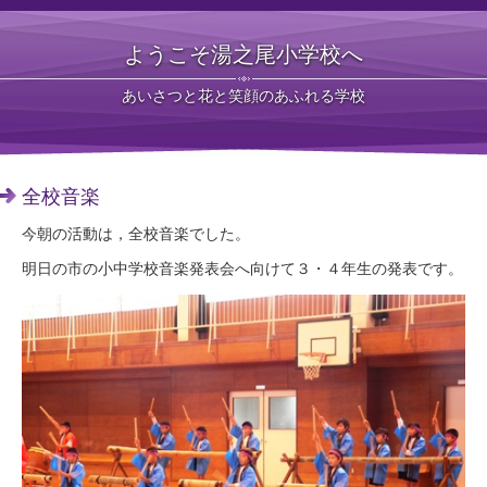
ようこそ湯之尾小学校へ
あいさつと花と笑顔のあふれる学校
全校音楽
今朝の活動は，全校音楽でした。
明日の市の小中学校音楽発表会へ向けて３・４年生の発表です。