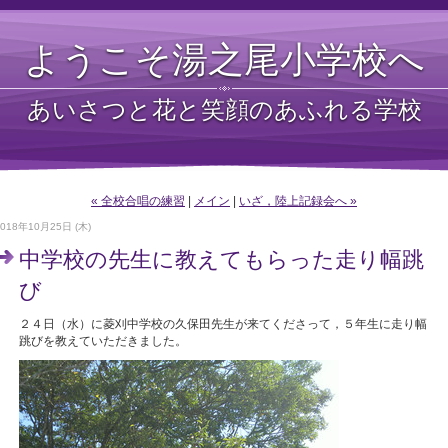
ようこそ湯之尾小学校へ
あいさつと花と笑顔のあふれる学校
« 全校合唱の練習
|
メイン
|
いざ，陸上記録会へ »
2018年10月25日 (木)
中学校の先生に教えてもらった走り幅跳
び
２４日（水）に菱刈中学校の久保田先生が来てくださって，５年生に走り幅
跳びを教えていただきました。