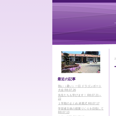
最近の記事
熱い（暑い）一日 ドラゴンボート
大会 R8.07.26
先生たちも学びます！ R8.07.21～
22
１学期のまとめ 終業式 R8.07.17
学習者主体の授業づくりを目指して
R8.07.13