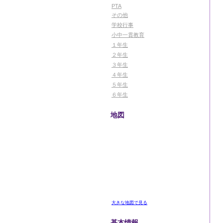
PTA
その他
学校行事
小中一貫教育
１年生
２年生
３年生
４年生
５年生
６年生
地図
大きな地図で見る
基本情報