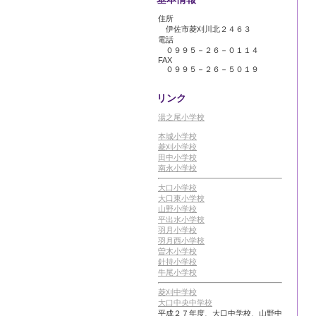
住所
伊佐市菱刈川北２４６３
電話
０９９５－２６－０１１４
FAX
０９９５－２６－５０１９
リンク
湯之尾小学校
本城小学校
菱刈小学校
田中小学校
南永小学校
大口小学校
大口東小学校
山野小学校
平出水小学校
羽月小学校
羽月西小学校
曽木小学校
針持小学校
牛尾小学校
菱刈中学校
大口中央中学校
平成２７年度、大口中学校、山野中