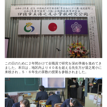
この日のために２年間かけて全職員で研究を深め準備を進めてき
ました。本日は，地区内より４０名を超える先生方が湯之尾小に
来校され，５・６年生の算数の授業を参観されました。