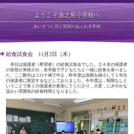
ようこそ湯之尾小学校へ
あいさつと花と笑顔のあふれる学校
給食試食会 11月2日（木）
本日は保護者（希望者）の給食試食会でした。２４名の保護者
の皆様が来校され，各学級で子どもたちと一緒に給食を食べまし
た。ここ数年はコロナ禍で中止，昨年度は規模を縮小して１年生
の保護者に限定するなどしておりました。今年度は，制限なしと
いうことで多くの保護者が参加してくださり，大変，にぎやかな
温かい雰囲気の給食時間となりました。