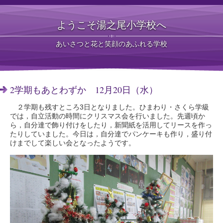
ようこそ湯之尾小学校へ
あいさつと花と笑顔のあふれる学校
2学期もあとわずか 12月20日（水）
２学期も残すところ3日となりました。ひまわり・さくら学級
では，自立活動の時間にクリスマス会を行いました。先週頃か
ら，自分達で飾り付けをしたり，新聞紙を活用してリースを作っ
たりしていました。今日は，自分達でパンケーキも作り，盛り付
けまでして楽しい会となったようです。