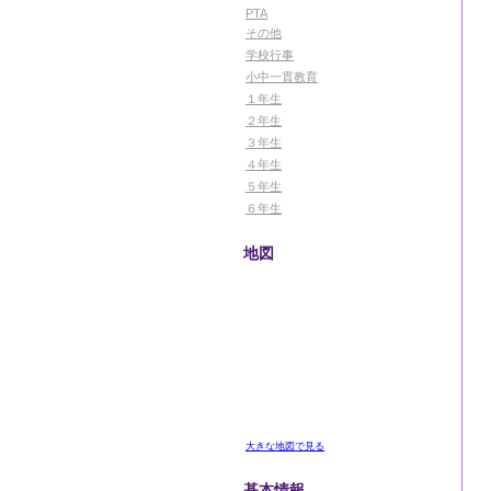
PTA
その他
学校行事
小中一貫教育
１年生
２年生
３年生
４年生
５年生
６年生
地図
大きな地図で見る
基本情報