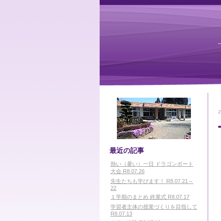
最近の記事
熱い（暑い）一日 ドラゴンボート
大会 R8.07.26
先生たちも学びます！ R8.07.21～
22
１学期のまとめ 終業式 R8.07.17
学習者主体の授業づくりを目指して
R8.07.13