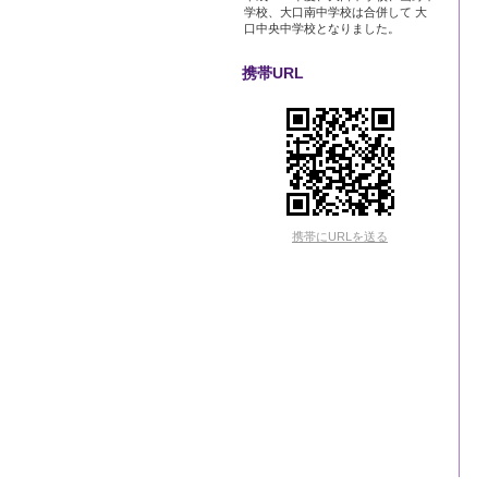
学校、大口南中学校は合併して 大
口中央中学校となりました。
携帯URL
携帯にURLを送る