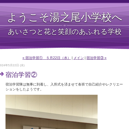
ようこそ湯之尾小学校へ
あいさつと花と笑顔のあふれる学校
« 宿泊学習① ５月22日（水）
|
メイン
|
宿泊学習③ »
2024年5月22日 (水)
宿泊学習②
宿泊学習隊は無事に到着し、入所式を済ませて各班で自己紹介やレクリエー
ションをしたようです。