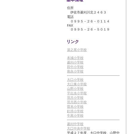
住所
伊佐市菱刈川北２４６３
電話
０９９５－２６－０１１４
FAX
０９９５－２６－５０１９
リンク
湯之尾小学校
本城小学校
菱刈小学校
田中小学校
南永小学校
大口小学校
大口東小学校
山野小学校
平出水小学校
羽月小学校
羽月西小学校
曽木小学校
針持小学校
牛尾小学校
菱刈中学校
大口中央中学校
平成２７年度、大口中学校、山野中