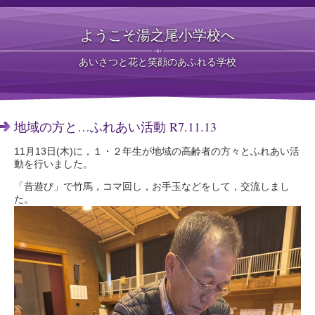
ようこそ湯之尾小学校へ
あいさつと花と笑顔のあふれる学校
地域の方と…ふれあい活動 R7.11.13
11月13日(木)に，１・２年生が地域の高齢者の方々とふれあい活
動を行いました。
「昔遊び」で竹馬，コマ回し，お手玉などをして，交流しまし
た。