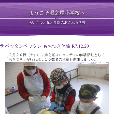
ようこそ湯之尾小学校へ
あいさつと花と笑顔のあふれる学校
ペッタンペッタン もちつき体験 R7.12.20
１２月２０日（土）に，湯之尾コミュニティの体験活動として
「もちつき」が行われ，１０数名の児童も参加しました。