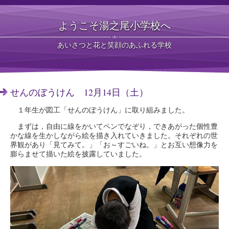
ようこそ湯之尾小学校へ
あいさつと花と笑顔のあふれる学校
せんのぼうけん 12月14日（土）
１年生が図工「せんのぼうけん」に取り組みました。
まずは，自由に線をかいてペンでなぞり，できあがった個性豊
かな線を生かしながら絵を描き入れていきました。それぞれの世
界観があり「見てみて。」「お～すごいね。」とお互い想像力を
膨らませて描いた絵を披露していました。