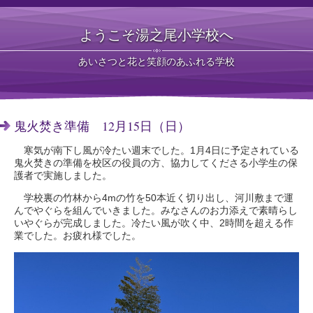
ようこそ湯之尾小学校へ
あいさつと花と笑顔のあふれる学校
鬼火焚き準備 12月15日（日）
寒気が南下し風が冷たい週末でした。1月4日に予定されている
鬼火焚きの準備を校区の役員の方、協力してくださる小学生の保
護者で実施しました。
学校裏の竹林から4mの竹を50本近く切り出し、河川敷まで運
んでやぐらを組んでいきました。みなさんのお力添えで素晴らし
いやぐらが完成しました。冷たい風が吹く中、2時間を超える作
業でした。お疲れ様でした。